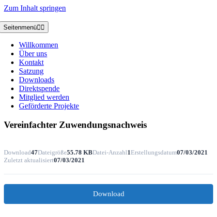
Zum Inhalt springen
Seitenmenü
Willkommen
Über uns
Kontakt
Satzung
Downloads
Direktspende
Mitglied werden
Geförderte Projekte
Vereinfachter Zuwendungsnachweis
Download
47
Dateigröße
55.78 KB
Datei-Anzahl
1
Erstellungsdatum
07/03/2021
Zuletzt aktualisiert
07/03/2021
Download