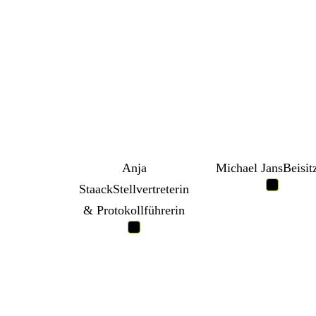
Michael Jans
Beisit
Anja
Staack
Stellvertreterin
& Protokollführerin