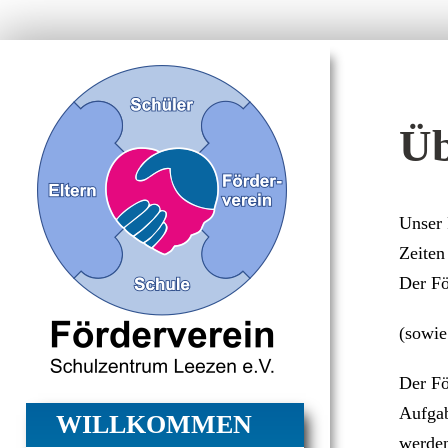
Zum
Inhalt
springen
Üb
Unser 
Zeiten
Der Fö
(sowie
Der Fö
Aufgab
WILLKOMMEN
werden